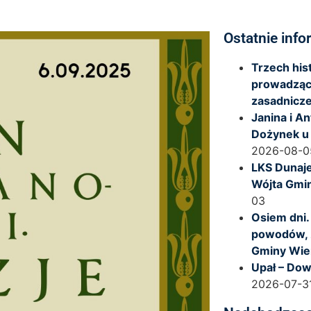
Ostatnie info
Trzech hi
prowadząc
zasadnicze
Janina i A
Dożynek u
2026-08-0
LKS Dunaje
Wójta Gmi
03
Osiem dni.
powodów, 
Gminy Wie
Upał – Dow
2026-07-3