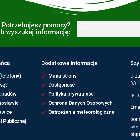
Potrzebujesz pomocy?
ub wyszukaj informację:
ańca
Dodatkowe informacje
Szy
(telefony)
Mapa strony
Urz
33-
awę?
Dostępność
dpadów
Polityka prywatności
tel.
hosławic
Ochrona Danych Osobowych
Emai
awice
Ostrzeżenia meteorologiczne
poni
i Publicznej
wtor
piąt