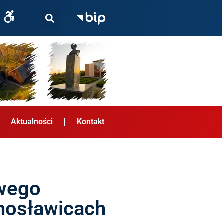
Aktualności
Kontakt
wego
chosławicach