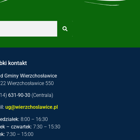
bki kontakt
ąd Gminy Wierzchosławice
122 Wierzchosławice 550
 (14)
631-90-30
(Centrala)
l:
ug@wierzchoslawice.pl
edziałek:
8:00 – 16:30
ek – czwartek:
7:30 – 15:30
ek:
7:30 – 15:00