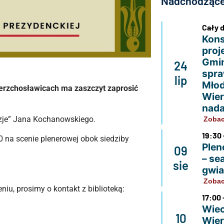
Nadchodzące
Cały 
Kons
proj
Gmin
24
spra
lip
Młod
ierzchosławicach ma zaszczyt zaprosić
Wier
nada
ezje” Jana Kochanowskiego.
Zobac
19:30 
0 na scenie plenerowej obok siedziby
Plen
09
– se
sie
gwi
Zobac
iu, prosimy o kontakt z biblioteką:
17:00 
Wiec
10
Wier