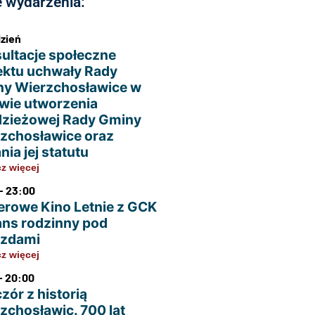
 wydarzenia:
dzień
ultacje społeczne
ektu uchwały Rady
y Wierzchosławice w
wie utworzenia
zieżowej Rady Gminy
zchosławice oraz
nia jej statutu
z więcej
- 23:00
erowe Kino Letnie z GCK
ans rodzinny pod
azdami
z więcej
- 20:00
zór z historią
zchosławic. 700 lat