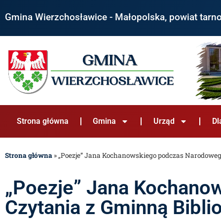
Gmina Wierzchosławice - Małopolska, powiat tarn
Strona główna
Gmina
Urząd
Dl
Strona główna
»
„Poezje” Jana Kochanowskiego podczas Narodowego
„Poezje” Jana Kochano
Czytania z Gminną Bibli