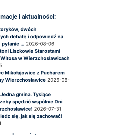
rmacje i aktualności:
storyków, dwóch
ych debatę i odpowiedź na
 pytanie …
2026-08-06
ntoni Liszkowie Starostami
 Witosa w Wierzchosławicach
5
c Mikołajowice z Pucharem
ny Wierzchosławice
2026-08-
 Jedna gmina. Tysiące
żeby spędzić wspólnie Dni
rzchosławice!
2026-07-31
iedz się, jak się zachować!
1