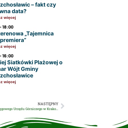
zchosławic – fakt czy
wna data?
z więcej
- 18:00
terenowa „Tajemnica
u premiera”
z więcej
- 16:00
iej Siatkówki Plażowej o
ar Wójt Gminy
zchosławice
z więcej
NASTĘPNY
#StopNielegalnejEksploatacji – kampania informacyjna Okręgowego Urzędu Górniczego w Krakowie