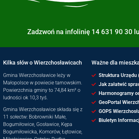
Zadzwoń na infolinię 14 631 90 30 l
Kilka słów o Wierzchosławicach
Ważne dla mieszk
Gmina Wierzchosławice leży w
Struktura Urzędu 
Małopolsce w powiecie tarnowskim.
Jak załatwić spr
Powierzchnia gminy to 74,84 km² o
Harmonogramy o
ludności ok 10,3 tyś.
GeoPortal Wierzc
Gmina Wierzchosławice składa się z
GOPS Wierzchosł
11 sołectw: Bobrowniki Małe,
Biuletyn Informacj
Bogumiłowice, Gosławice, Kępa
Bogumiłowicka, Komorów, Łętowice,