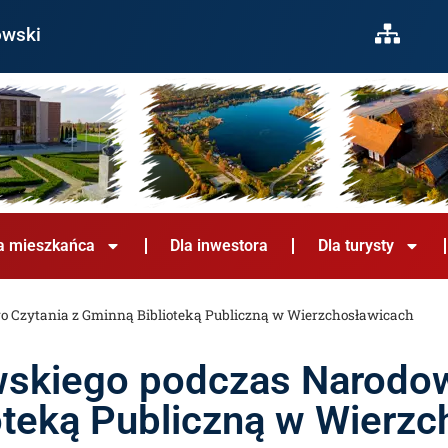
owski
a mieszkańca
Dla inwestora
Dla turysty
 Czytania z Gminną Biblioteką Publiczną w Wierzchosławicach
wskiego podczas Narodo
oteką Publiczną w Wierz