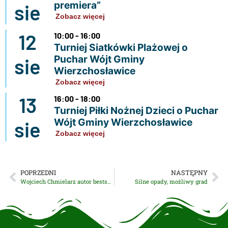
premiera”
sie
Zobacz więcej
12
10:00 - 16:00
Turniej Siatkówki Plażowej o
Puchar Wójt Gminy
sie
Wierzchosławice
Zobacz więcej
13
16:00 - 18:00
Turniej Piłki Nożnej Dzieci o Puchar
Wójt Gminy Wierzchosławice
sie
Zobacz więcej
POPRZEDNI
NASTĘPNY
Wojciech Chmielarz autor bestsellerowych kryminałów był gościem Gminnej Biblioteki Publicznej w Wierzchosławicach
Silne opady, możliwy grad