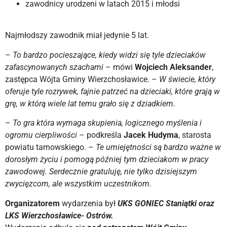
zawodnicy urodzeni w latach 2015 i młodsi
Najmłodszy zawodnik miał jedynie 5 lat.
–
To bardzo pocieszające, kiedy widzi się tyle dzieciaków
zafascynowanych szachami
– mówi
Wojciech Aleksander
,
zastępca Wójta Gminy Wierzchosławice. –
W świecie, który
oferuje tyle rozrywek, fajnie patrzeć na dzieciaki, które grają w
grę, w którą wiele lat temu grało się z dziadkiem.
–
To gra która wymaga skupienia, logicznego myślenia i
ogromu cierpliwości
– podkreśla
Jacek Hudyma
, starosta
powiatu tarnowskiego. –
Te umiejętności są bardzo ważne w
dorosłym życiu i pomogą później tym dzieciakom w pracy
zawodowej. Serdecznie gratuluję, nie tylko dzisiejszym
zwycięzcom, ale wszystkim uczestnikom.
Organizatorem
wydarzenia był
UKS GONIEC Staniątki oraz
LKS Wierzchosławice- Ostrów.