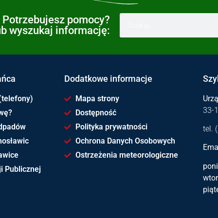
Potrzebujesz pomocy?
ub wyszukaj informację:
ańca
Dodatkowe informacje
Szy
(telefony)
Mapa strony
Urz
33-
awę?
Dostępność
dpadów
Polityka prywatności
tel.
hosławic
Ochrona Danych Osobowych
Emai
awice
Ostrzeżenia meteorologiczne
poni
i Publicznej
wtor
piąt