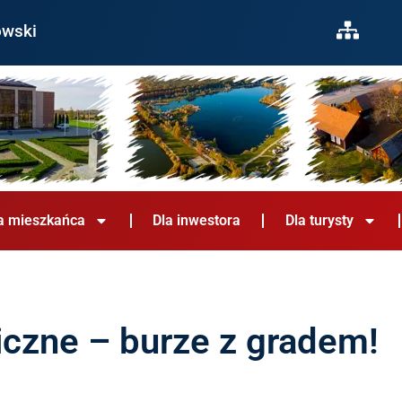
owski
a mieszkańca
Dla inwestora
Dla turysty
iczne – burze z gradem!