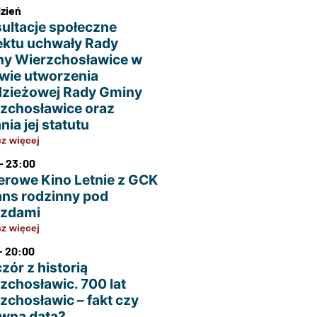
dzień
ultacje społeczne
ektu uchwały Rady
y Wierzchosławice w
wie utworzenia
zieżowej Rady Gminy
zchosławice oraz
nia jej statutu
z więcej
- 23:00
erowe Kino Letnie z GCK
ans rodzinny pod
azdami
z więcej
- 20:00
zór z historią
zchosławic. 700 lat
zchosławic – fakt czy
wna data?