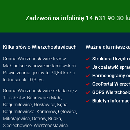
Zadzwoń na infolinię 14 631 90 30 l
Kilka słów o Wierzchosławicach
Ważne dla mieszk
Gmina Wierzchosławice leży w
Struktura Urzędu 
Małopolsce w powiecie tarnowskim.
Jak załatwić spr
Powierzchnia gminy to 74,84 km² o
Harmonogramy o
ludności ok 10,3 tyś.
GeoPortal Wierzc
Gmina Wierzchosławice składa się z
GOPS Wierzchosł
11 sołectw: Bobrowniki Małe,
Biuletyn Informacj
Bogumiłowice, Gosławice, Kępa
Bogumiłowicka, Komorów, Łętowice,
Mikołajowice, Ostrów, Rudka,
Sieciechowice, Wierzchosławice.