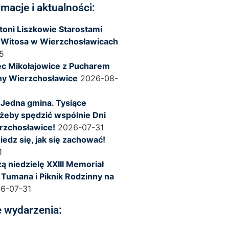
rmacje i aktualności:
ntoni Liszkowie Starostami
 Witosa w Wierzchosławicach
5
c Mikołajowice z Pucharem
ny Wierzchosławice
2026-08-
 Jedna gmina. Tysiące
żeby spędzić wspólnie Dni
rzchosławice!
2026-07-31
iedz się, jak się zachować!
1
ą niedzielę XXIII Memoriał
 Tumana i Piknik Rodzinny na
6-07-31
 wydarzenia: