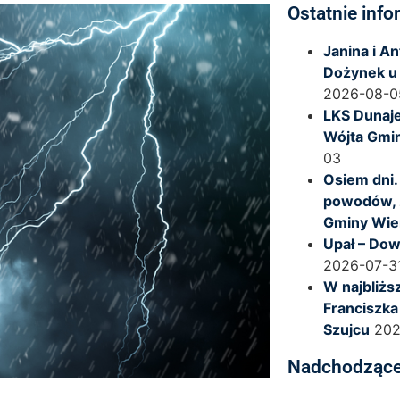
Ostatnie info
Janina i A
Dożynek u
2026-08-0
LKS Dunaje
Wójta Gmi
03
Osiem dni.
powodów, 
Gminy Wie
Upał – Dow
2026-07-3
W najbliższ
Franciszka
Szujcu
202
Nadchodzące