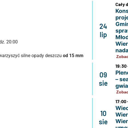
Cały 
Kons
proj
Gmin
24
spra
lip
Młod
z. 20:00
Wier
nada
warzyszyć silne opady deszczu
od 15 mm
Zobac
19:30 
Plen
09
– se
sie
gwi
Zobac
17:00 
Wiec
10
Wier
sie
Wier
umo