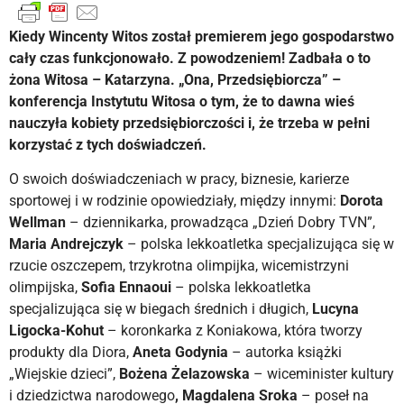
Kiedy Wincenty Witos został premierem jego gospodarstwo
cały czas funkcjonowało. Z powodzeniem! Zadbała o to
żona Witosa – Katarzyna. „Ona, Przedsiębiorcza” –
konferencja Instytutu Witosa o tym, że to dawna wieś
nauczyła kobiety przedsiębiorczości i, że trzeba w pełni
korzystać z tych doświadczeń.
O swoich doświadczeniach w pracy, biznesie, karierze
sportowej i w rodzinie opowiedziały, między innymi:
Dorota
Wellman
– dziennikarka, prowadząca „Dzień Dobry TVN”,
Maria Andrejczyk
– polska lekkoatletka specjalizująca się w
rzucie oszczepem, trzykrotna olimpijka, wicemistrzyni
olimpijska,
Sofia Ennaoui
– polska lekkoatletka
specjalizująca się w biegach średnich i długich,
Lucyna
Ligocka-Kohut
– koronkarka z Koniakowa, która tworzy
produkty dla Diora,
Aneta Godynia
– autorka książki
„Wiejskie dzieci”,
Bożena Żelazowska
– wiceminister kultury
i dziedzictwa narodowego
, Magdalena Sroka
– poseł na