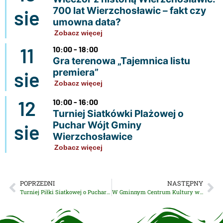
700 lat Wierzchosławic – fakt czy
sie
umowna data?
Zobacz więcej
11
10:00 - 18:00
Gra terenowa „Tajemnica listu
premiera”
sie
Zobacz więcej
12
10:00 - 16:00
Turniej Siatkówki Plażowej o
Puchar Wójt Gminy
sie
Wierzchosławice
Zobacz więcej
POPRZEDNI
NASTĘPNY
Turniej Piłki Siatkowej o Puchar Wójta Gminy Wierzchosławice rostrzygnięty!
W Gminnym Centrum Kultury w Wierzchosławicach trwają bezpłatne zajęcia dla Seniorów