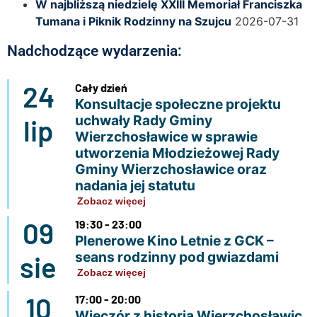
W najbliższą niedzielę XXIII Memoriał Franciszka
Tumana i Piknik Rodzinny na Szujcu
2026-07-31
Nadchodzące wydarzenia:
24
Cały dzień
Konsultacje społeczne projektu
uchwały Rady Gminy
lip
Wierzchosławice w sprawie
utworzenia Młodzieżowej Rady
Gminy Wierzchosławice oraz
nadania jej statutu
Zobacz więcej
09
19:30 - 23:00
Plenerowe Kino Letnie z GCK –
seans rodzinny pod gwiazdami
sie
Zobacz więcej
10
17:00 - 20:00
Wieczór z historią Wierzchosławic.