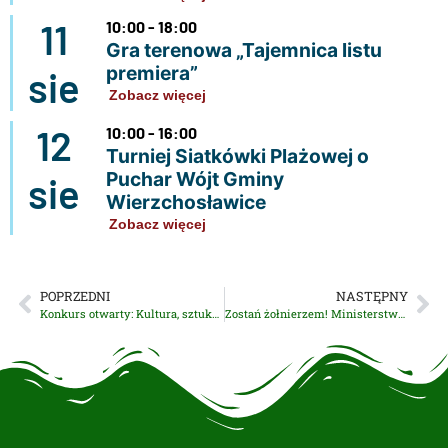
11
10:00 - 18:00
Gra terenowa „Tajemnica listu
premiera”
sie
Zobacz więcej
12
10:00 - 16:00
Turniej Siatkówki Plażowej o
Puchar Wójt Gminy
sie
Wierzchosławice
Zobacz więcej
POPRZEDNI
NASTĘPNY
Konkurs otwarty: Kultura, sztuka, ochrona dóbr kultury i dziedzictwa narodowego
Zostań żołnierzem! Ministerstwo Obrony Narodowej zaprasza do Narodowych Sił Zbrojnych