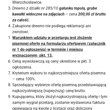
Wierzchosławice.
Drewno z działki nr 285/10
gatunku topola, grube
kawałki widoczne na zdjęciach
– cena
200,00 zł brutto
za całość.
Zakupione drewno nie podlega reklamacji ani
zwrotowi.
Warunkiem udziału w przetargu jest złożenie
pisemnej oferty na formularzu ofertowym (załącznik
nr 1 do ogłoszenia) w terminie i miejscu
wyznaczonym pkt. 13.
Ceną wywoławczą są ceny określone w pkt. 3
ogłoszenia.
Kryterium wyboru to najkorzystniejsza oferta pisemna
– cena 100%.
Sprzedający wybierze ofertę pisemną przedstawiającą
najkorzystniejszą (najwyższą) cenę brutto.
Kupującemu, który złożył najkorzystniejszą ofertę i tym
samym wygrał przetarg, zostanie wystawiona faktura
opiewająca na kwotę z licytacji oraz doliczony