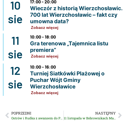
10
17:00 - 20:00
Wieczór z historią Wierzchosławic.
700 lat Wierzchosławic – fakt czy
sie
umowna data?
Zobacz więcej
11
10:00 - 18:00
Gra terenowa „Tajemnica listu
premiera”
sie
Zobacz więcej
12
10:00 - 16:00
Turniej Siatkówki Plażowej o
Puchar Wójt Gminy
sie
Wierzchosławice
Zobacz więcej
POPRZEDNI
NASTĘPNY
Ostrów i Rudka z awansem do Powiatu w Igrzyskach w Piłce Nożnej
11 listopada w Bobrownikach Małych