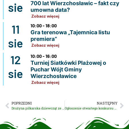
700 lat Wierzchosławic – fakt czy
sie
umowna data?
Zobacz więcej
11
10:00 - 18:00
Gra terenowa „Tajemnica listu
premiera”
sie
Zobacz więcej
12
10:00 - 16:00
Turniej Siatkówki Plażowej o
Puchar Wójt Gminy
sie
Wierzchosławice
Zobacz więcej
POPRZEDNI
NASTĘPNY
Drużyna piłkarska dziewcząt ze Szkoły Podstawowej w Wierzchosławicach w RDN Małopolska!
Ogłoszenie otwartego konkursu ofert na wykonanie przez organizacje pozarządowe oraz organizacje pożytku publicznego zadań publicznych w 2023 r. w obszarze: Kultura, sztuka, ochrona dóbr kultury i dziedzictwa narodowego