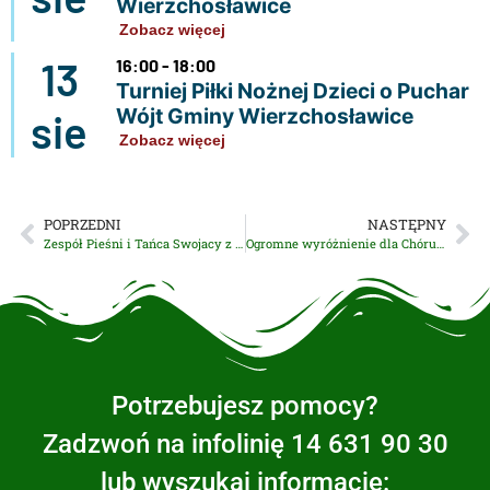
Wierzchosławice
Zobacz więcej
13
16:00 - 18:00
Turniej Piłki Nożnej Dzieci o Puchar
Wójt Gminy Wierzchosławice
sie
Zobacz więcej
POPRZEDNI
NASTĘPNY
Zespół Pieśni i Tańca Swojacy z odznaką honorową „Zasłużony dla Kultury Polskiej”
Ogromne wyróżnienie dla Chóru Męskiego z Mikołajowic
Potrzebujesz pomocy?
Zadzwoń na infolinię 14 631 90 30
lub wyszukaj informację: