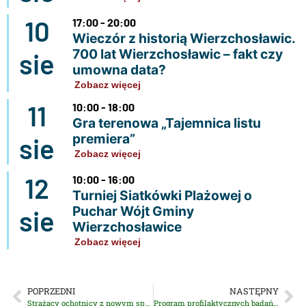
10
17:00 - 20:00
Wieczór z historią Wierzchosławic.
700 lat Wierzchosławic – fakt czy
sie
umowna data?
Zobacz więcej
11
10:00 - 18:00
Gra terenowa „Tajemnica listu
premiera”
sie
Zobacz więcej
12
10:00 - 16:00
Turniej Siatkówki Plażowej o
Puchar Wójt Gminy
sie
Wierzchosławice
Zobacz więcej
POPRZEDNI
NASTĘPNY
Strażacy ochotnicy z nowym sprzętem
Program profilaktycznych badań mammograficznych