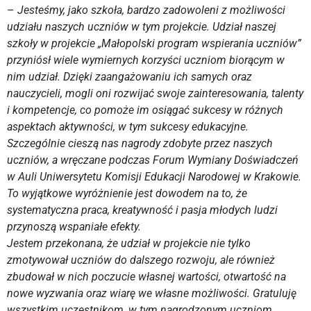
–
Jesteśmy, jako szkoła, bardzo zadowoleni z możliwości
udziału naszych uczniów w tym projekcie. Udział naszej
szkoły w projekcie „Małopolski program wspierania uczniów”
przyniósł wiele wymiernych korzyści uczniom biorącym w
nim udział. Dzięki zaangażowaniu ich samych oraz
nauczycieli, mogli oni rozwijać swoje zainteresowania, talenty
i kompetencje, co pomoże im osiągać sukcesy w różnych
aspektach aktywności, w tym sukcesy edukacyjne.
Szczególnie cieszą nas nagrody zdobyte przez naszych
uczniów, a wręczane podczas Forum Wymiany Doświadczeń
w Auli Uniwersytetu Komisji Edukacji Narodowej w Krakowie.
To wyjątkowe wyróżnienie jest dowodem na to, że
systematyczna praca, kreatywność i pasja młodych ludzi
przynoszą wspaniałe efekty.
Jestem przekonana, że udział w projekcie nie tylko
zmotywował uczniów do dalszego rozwoju, ale również
zbudował w nich poczucie własnej wartości, otwartość na
nowe wyzwania oraz wiarę we własne możliwości. Gratuluję
wszystkim uczestnikom, w tym nagrodzonym uczniom,