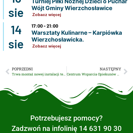
Turniej Piłki Nożnej Dzieci o Puchar
Wójt Gminy Wierzchosławice
sie
Zobacz więcej
14
17:00 - 21:00
Warsztaty Kulinarne – Karpiówka
Wierzchosławicka.
sie
Zobacz więcej
POPRZEDNI
NASTĘPNY
Trwa montaż nowej instalacji technologicznej w Stacji Uzdatniania Wody w Wierzchosławicach
Centrum Wsparcia Opiekunów w Wierzchosławicach zaprasza na szkolenie dla opiekunów osób niesamodzielnych
Potrzebujesz pomocy?
Zadzwoń na infolinię 14 631 90 30