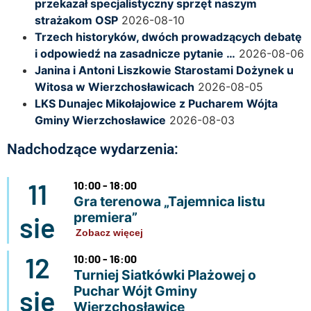
przekazał specjalistyczny sprzęt naszym
strażakom OSP
2026-08-10
Trzech historyków, dwóch prowadzących debatę
i odpowiedź na zasadnicze pytanie …
2026-08-06
Janina i Antoni Liszkowie Starostami Dożynek u
Witosa w Wierzchosławicach
2026-08-05
LKS Dunajec Mikołajowice z Pucharem Wójta
Gminy Wierzchosławice
2026-08-03
Nadchodzące wydarzenia:
11
10:00 - 18:00
Gra terenowa „Tajemnica listu
premiera”
sie
Zobacz więcej
12
10:00 - 16:00
Turniej Siatkówki Plażowej o
Puchar Wójt Gminy
sie
Wierzchosławice