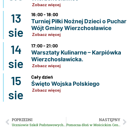
Zobacz więcej
13
16:00 - 18:00
Turniej Piłki Nożnej Dzieci o Puchar
Wójt Gminy Wierzchosławice
sie
Zobacz więcej
14
17:00 - 21:00
Warsztaty Kulinarne – Karpiówka
Wierzchosławicka.
sie
Zobacz więcej
15
Cały dzień
Święto Wojska Polskiego
sie
Zobacz więcej
POPRZEDNI
NASTĘPNY
Uczniowie Szkół Podstawowych z Nagrodami Wójta
Pomocna dłoń w Mościckim Centrum Medycznym