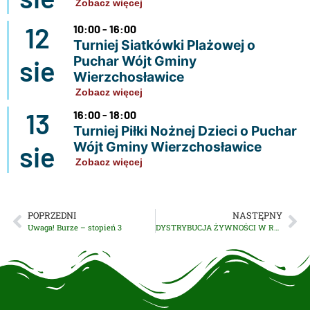
Zobacz więcej
12
10:00 - 16:00
Turniej Siatkówki Plażowej o
Puchar Wójt Gminy
sie
Wierzchosławice
Zobacz więcej
13
16:00 - 18:00
Turniej Piłki Nożnej Dzieci o Puchar
Wójt Gminy Wierzchosławice
sie
Zobacz więcej
POPRZEDNI
NASTĘPNY
Uwaga! Burze – stopień 3
DYSTRYBUCJA ŻYWNOŚCI W RAMACH FE