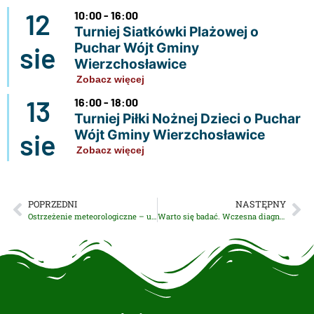
12
10:00 - 16:00
Turniej Siatkówki Plażowej o
Puchar Wójt Gminy
sie
Wierzchosławice
Zobacz więcej
13
16:00 - 18:00
Turniej Piłki Nożnej Dzieci o Puchar
Wójt Gminy Wierzchosławice
sie
Zobacz więcej
POPRZEDNI
NASTĘPNY
Ostrzeżenie meteorologiczne – upał
Warto się badać. Wczesna diagnostyka gruźlicy w Centrum Zdrowia Tuchów w Wierzchosławicach