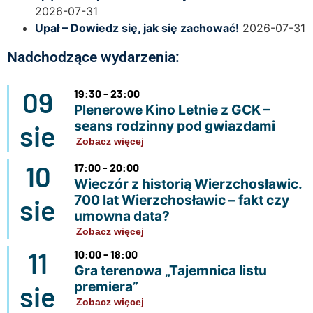
2026-07-31
Upał – Dowiedz się, jak się zachować!
2026-07-31
Nadchodzące wydarzenia:
09
19:30 - 23:00
Plenerowe Kino Letnie z GCK –
seans rodzinny pod gwiazdami
sie
Zobacz więcej
10
17:00 - 20:00
Wieczór z historią Wierzchosławic.
700 lat Wierzchosławic – fakt czy
sie
umowna data?
Zobacz więcej
11
10:00 - 18:00
Gra terenowa „Tajemnica listu
premiera”
sie
Zobacz więcej