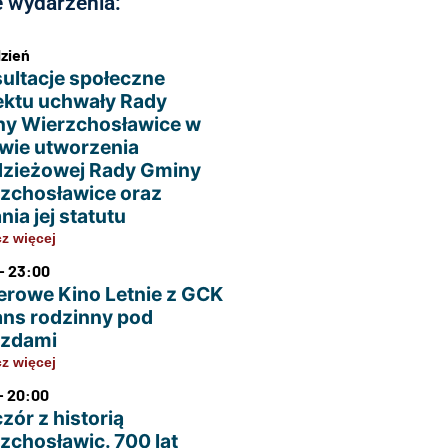
 wydarzenia:
dzień
ultacje społeczne
ektu uchwały Rady
y Wierzchosławice w
wie utworzenia
zieżowej Rady Gminy
zchosławice oraz
nia jej statutu
z więcej
- 23:00
erowe Kino Letnie z GCK
ans rodzinny pod
azdami
z więcej
- 20:00
zór z historią
zchosławic. 700 lat