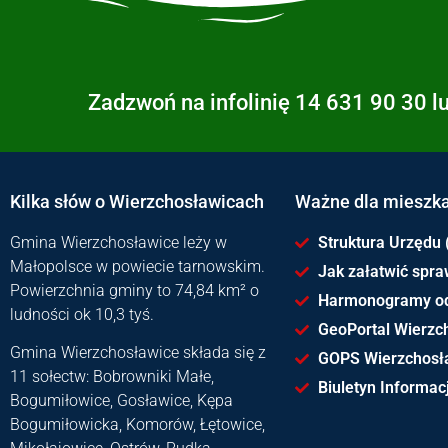
Zadzwoń na infolinię 14 631 90 30 l
Kilka słów o Wierzchosławicach
Ważne dla mieszk
Gmina Wierzchosławice leży w
Struktura Urzędu 
Małopolsce w powiecie tarnowskim.
Jak załatwić spr
Powierzchnia gminy to 74,84 km² o
Harmonogramy o
ludności ok 10,3 tyś.
GeoPortal Wierzc
Gmina Wierzchosławice składa się z
GOPS Wierzchosł
11 sołectw: Bobrowniki Małe,
Biuletyn Informacj
Bogumiłowice, Gosławice, Kępa
Bogumiłowicka, Komorów, Łętowice,