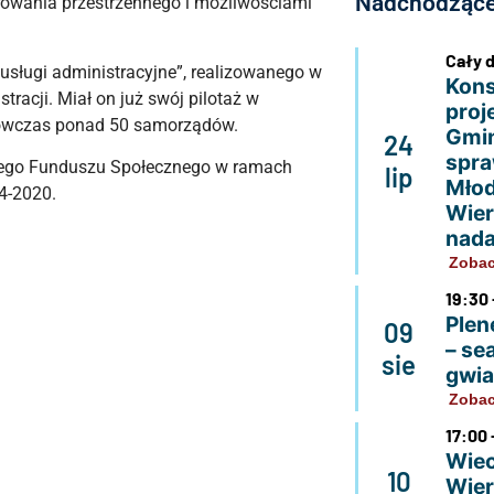
Nadchodzące
rowania przestrzennego i możliwościami
Cały 
 usługi administracyjne”, realizowanego w
Kons
racji. Miał on już swój pilotaż w
proj
wówczas ponad 50 samorządów.
Gmin
24
spra
kiego Funduszu Społecznego w ramach
lip
Młod
4-2020.
Wier
nada
Zobac
19:30 
Plen
09
– se
sie
gwi
Zobac
17:00 
Wiec
10
Wier