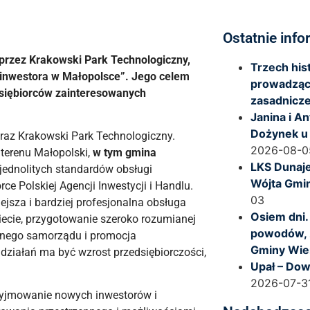
Ostatnie info
 przez Krakowski Park Technologiczny,
Trzech hi
i inwestora w Małopolsce”. Jego celem
prowadząc
dsiębiorców zainteresowanych
zasadnicze
Janina i A
Dożynek u
raz Krakowski Park Technologiczny.
2026-08-0
 terenu Małopolski,
w tym gmina
LKS Dunaje
jednolitych standardów obsługi
Wójta Gmi
 Polskiej Agencji Inwestycji i Handlu.
03
jsza i bardziej profesjonalna obsługa
Osiem dni.
cie, przygotowanie szeroko rozumianej
powodów, 
alnego samorządu i promocja
Gminy Wie
działań ma być wzrost przedsiębiorczości,
Upał – Dow
2026-07-3
rzyjmowanie nowych inwestorów i