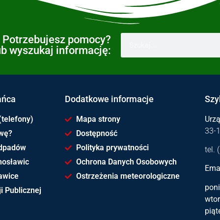
Potrzebujesz pomocy?
ub wyszukaj informację:
ańca
Dodatkowe informacje
Szy
(telefony)
Mapa strony
Urz
33-
awę?
Dostępność
dpadów
Polityka prywatności
tel.
hosławic
Ochrona Danych Osobowych
Emai
awice
Ostrzeżenia meteorologiczne
poni
i Publicznej
wtor
piąt