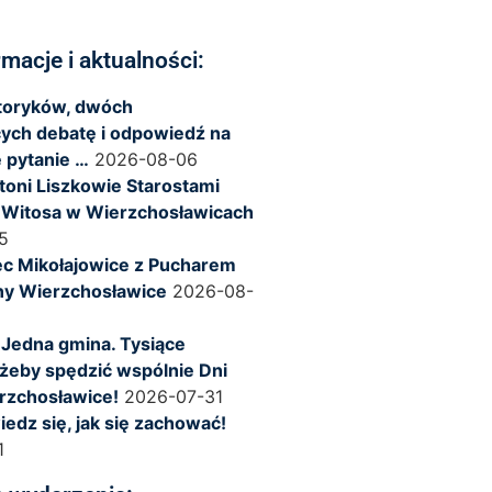
rmacje i aktualności:
storyków, dwóch
ych debatę i odpowiedź na
 pytanie …
2026-08-06
ntoni Liszkowie Starostami
 Witosa w Wierzchosławicach
5
c Mikołajowice z Pucharem
ny Wierzchosławice
2026-08-
 Jedna gmina. Tysiące
żeby spędzić wspólnie Dni
rzchosławice!
2026-07-31
iedz się, jak się zachować!
1