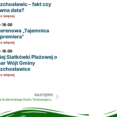
zchosławic – fakt czy
wna data?
z więcej
- 18:00
terenowa „Tajemnica
u premiera”
z więcej
- 16:00
iej Siatkówki Plażowej o
ar Wójt Gminy
zchosławice
z więcej
NASTĘPNY
Ulgi podatkowe dla małopolskich przedsiębiorców. Wsparcie Krakowskiego Parku Technologicznego dla firm