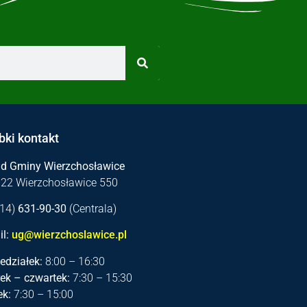
bki kontakt
ąd Gminy Wierzchosławice
122 Wierzchosławice 550
 (14)
631-90-30
(Centrala)
l:
ug@wierzchoslawice.pl
edziałek:
8:00 – 16:30
ek – czwartek:
7:30 – 15:30
ek:
7:30 – 15:00