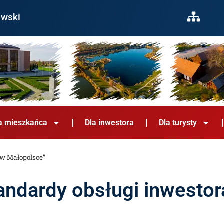
owski
a mieszkańca
Dla inwestora
Dla turysty
 w Małopolsce”
tandardy obsługi inwestor