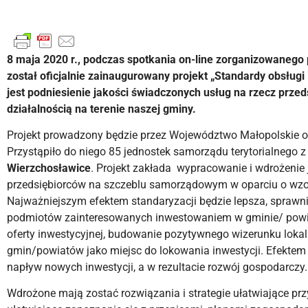
8 maja 2020 r., podczas spotkania on-line zorganizowanego
został oficjalnie zainaugurowany projekt „Standardy obsług
jest podniesienie jakości świadczonych usług na rzecz prze
działalnością na terenie naszej gminy.
Projekt prowadzony będzie przez Województwo Małopolskie o
Przystąpiło do niego 85 jednostek samorządu terytorialnego z
Wierzchosławice
. Projekt zakłada wypracowanie i wdrożenie 
przedsiębiorców na szczeblu samorządowym w oparciu o wzorce
Najważniejszym efektem standaryzacji będzie lepsza, sprawnie
podmiotów zainteresowanych inwestowaniem w gminie/ powie
oferty inwestycyjnej, budowanie pozytywnego wizerunku lok
gmin/powiatów jako miejsc do lokowania inwestycji. Efektem 
napływ nowych inwestycji, a w rezultacie rozwój gospodarczy.
Wdrożone mają zostać rozwiązania i strategie ułatwiające p