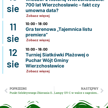
700 lat Wierzchosławic – fakt czy
sie
umowna data?
Zobacz więcej
11
10:00 - 18:00
Gra terenowa „Tajemnica listu
premiera”
sie
Zobacz więcej
12
10:00 - 16:00
Turniej Siatkówki Plażowej o
Puchar Wójt Gminy
sie
Wierzchosławice
Zobacz więcej
POPRZEDNI
NASTĘPNY
Punkt Selektywnego Zbierania Odpadów Komunalnych w Wierzchosławicach wznawia działanie
Lampy UV-C w walce z zagrożeniem epidemią