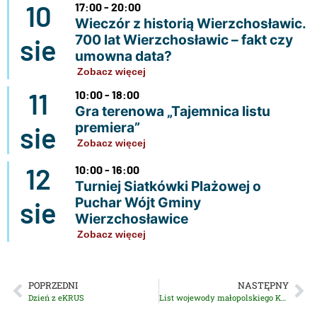
10
17:00 - 20:00
Wieczór z historią Wierzchosławic.
700 lat Wierzchosławic – fakt czy
sie
umowna data?
Zobacz więcej
11
10:00 - 18:00
Gra terenowa „Tajemnica listu
premiera”
sie
Zobacz więcej
12
10:00 - 16:00
Turniej Siatkówki Plażowej o
Puchar Wójt Gminy
sie
Wierzchosławice
Zobacz więcej
POPRZEDNI
NASTĘPNY
Dzień z eKRUS
List wojewody małopolskiego Krzysztofa Jana Klęczara na Narodowe Święto Niepodległości