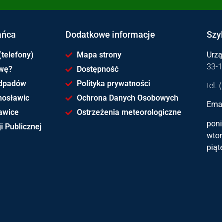
ańca
Dodatkowe informacje
Szy
(telefony)
Mapa strony
Urz
33-
awę?
Dostępność
dpadów
Polityka prywatności
tel.
hosławic
Ochrona Danych Osobowych
Emai
awice
Ostrzeżenia meteorologiczne
poni
i Publicznej
wtor
piąt