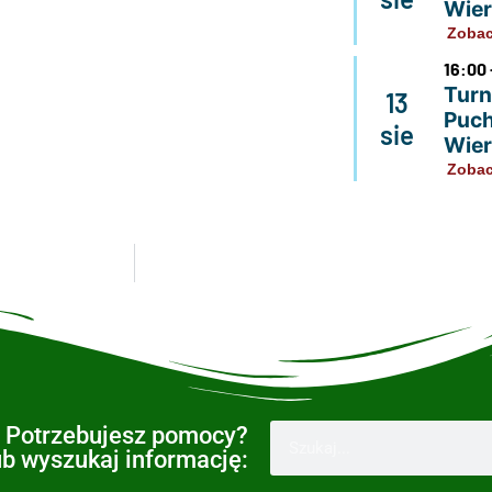
Wier
Zobac
16:00 
Turni
13
Puch
sie
Wier
Zobac
Potrzebujesz pomocy?
ub wyszukaj informację: