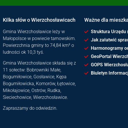
Kilka słów o Wierzchosławicach
Ważne dla mieszk
Gmina Wierzchosławice leży w
Struktura Urzędu 
Małopolsce w powiecie tarnowskim.
Jak załatwić spr
Powierzchnia gminy to 74,84 km² o
Harmonogramy o
ludności ok 10,3 tyś.
GeoPortal Wierzc
Gmina Wierzchosławice składa się z
GOPS Wierzchosł
11 sołectw: Bobrowniki Małe,
Biuletyn Informacj
Bogumiłowice, Gosławice, Kępa
Bogumiłowicka, Komorów, Łętowice,
Mikołajowice, Ostrów, Rudka,
Sieciechowice, Wierzchosławice.
Zapraszamy do odwiedzin.