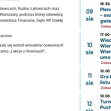
19:30 
ławicach, Rudce, Łętowicach oraz
Plen
09
o Warszawy, podczas której odwiedzą
– se
sie
gwi
isterstwa Finansów, Sejm RP, Giełdę
Zobac
17:00 
nansów.
Wiec
10
Wier
alazły się wśród wniosków ocenionych
sie
Wier
amu „Lekcje o finansach”.
umo
Zobac
10:00 
11
Gra 
sie
list
Zobac
10:00 
Turn
12
Puch
sie