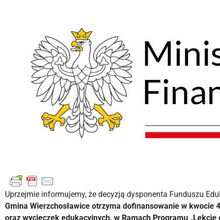
Uprzejmie informujemy, że decyzją dysponenta Funduszu Eduk
Gmina Wierzchosławice otrzyma dofinansowanie w kwocie 43 
oraz wycieczek edukacyjnych, w Ramach Programu „Lekcje 