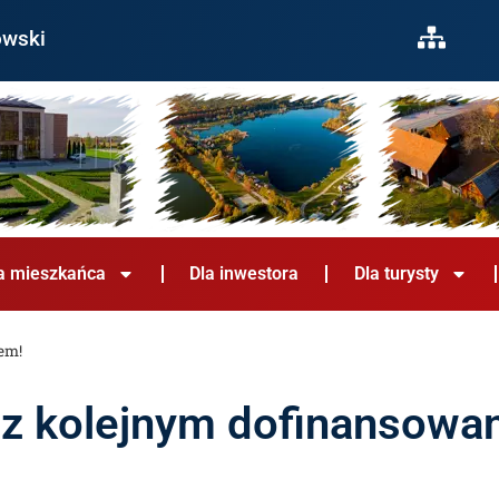
owski
a mieszkańca
Dla inwestora
Dla turysty
em!
z kolejnym dofinansowa