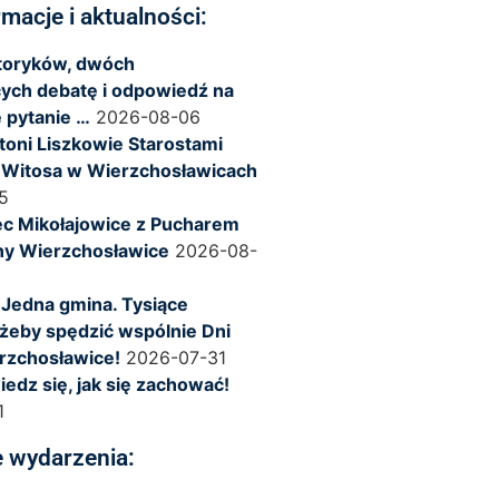
rmacje i aktualności:
storyków, dwóch
ych debatę i odpowiedź na
 pytanie …
2026-08-06
ntoni Liszkowie Starostami
 Witosa w Wierzchosławicach
5
c Mikołajowice z Pucharem
ny Wierzchosławice
2026-08-
 Jedna gmina. Tysiące
żeby spędzić wspólnie Dni
rzchosławice!
2026-07-31
iedz się, jak się zachować!
1
 wydarzenia: