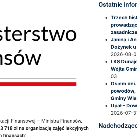
Ostatnie info
Trzech hi
prowadząc
zasadnicze
Janina i A
Dożynek u
2026-08-0
LKS Dunaje
Wójta Gmi
03
Osiem dni.
powodów, 
Gminy Wie
Upał – Dow
2026-07-3
acji Finansowej – Ministra Finansów,
Nadchodzące
718 zł na organizację zajęć lekcyjnych
o finansach”