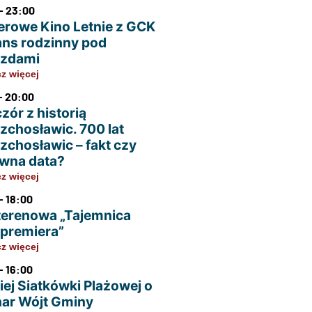
- 23:00
erowe Kino Letnie z GCK
ans rodzinny pod
azdami
z więcej
- 20:00
zór z historią
zchosławic. 700 lat
zchosławic – fakt czy
wna data?
z więcej
- 18:00
terenowa „Tajemnica
u premiera”
z więcej
- 16:00
iej Siatkówki Plażowej o
ar Wójt Gminy