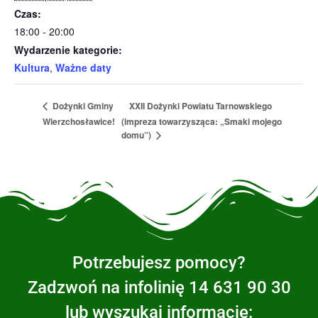
Czas:
18:00 - 20:00
Wydarzenie kategorie:
Kultura
,
Ważne daty
XXII Dożynki Powiatu Tarnowskiego
Dożynki Gminy
Wierzchosławice!
(impreza towarzysząca: „Smaki mojego
domu”)
Potrzebujesz pomocy?
Zadzwoń na infolinię 14 631 90 30
lub wyszukaj informację: