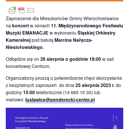
Zaproszenie dla Mieszkańców Gminy Wierzchosławice
na
koncert
w ramach
11. Międzynarodowego Festiwalu
Muzyki EMANACJE
w wykonaniu
Śląskiej Orkiestry
Kameralnej
pod batutą
Marcina Nałęcza-
Niesiołowskiego.
Odbędzie się on
26 sierpnia o godzinie 18:00
w sali
koncertowej Centrum.
Organizatorzy proszą o potwierdzenie chęci skorzystania
z bezpłatnych zaproszeń do dnia
25 sierpnia 2023 r.
do
godziny
15:00
telefonicznie (14 665 10 30) lub
mailowo:
luslawice@penderecki-center.pl