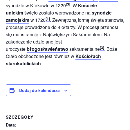
[
3
]
synodzie w Krakowie w 1320
. W
Kościele
unickim
święto zostało wprowadzone na
synodzie
[
1
]
zamojskim
w 1720
. Zewnętrzną formę święta stanowią
procesje prowadzone do 4 ołtarzy. W procesji przenosi
się monstrancję z Najświętszym Sakramentem. Na
zakończenie udzielane jest
[
3
]
uroczyste
błogosławieństwo
sakramentalne
. Boże
Ciało obchodzone jest również w
Kościołach
starokatolickich
.
Dodaj do kalendarza
SZCZEGÓŁY
Data: