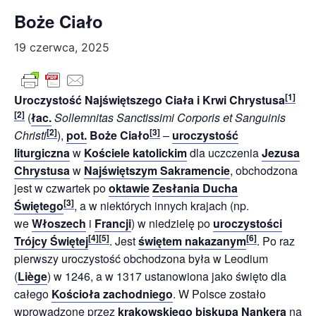
Boże Ciało
19 czerwca, 2025
[
1
]
Uroczystość Najświętszego Ciała i Krwi Chrystusa
[
2
]
(
łac.
Sollemnitas Sanctissimi Corporis et Sanguinis
[
2
]
[
3
]
Christi
),
pot.
Boże Ciało
–
uroczystość
liturgiczna
w
Kościele katolickim
dla uczczenia
Jezusa
Chrystusa
w
Najświętszym Sakramencie
, obchodzona
jest w czwartek po
oktawie
Zesłania Ducha
[
3
]
Świętego
, a w niektórych innych krajach (np.
we
Włoszech
i
Francji
) w niedzielę po
uroczystości
[
4
]
[
5
]
[
6
]
Trójcy Świętej
. Jest
świętem nakazanym
. Po raz
pierwszy uroczystość obchodzona była w Leodium
(
Liège
) w 1246, a w 1317 ustanowiona jako święto dla
całego
Kościoła zachodniego
. W Polsce zostało
wprowadzone przez
krakowskiego biskupa
Nankera
na