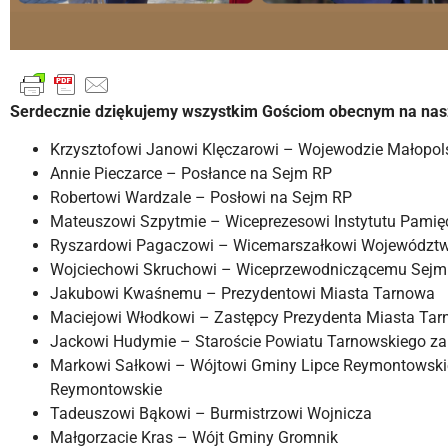
Serdecznie dziękujemy wszystkim Gościom obecnym na nasze
Krzysztofowi Janowi Klęczarowi – Wojewodzie Małopo
Annie Pieczarce – Posłance na Sejm RP
Robertowi Wardzale – Posłowi na Sejm RP
Mateuszowi Szpytmie – Wiceprezesowi Instytutu Pamię
Ryszardowi Pagaczowi – Wicemarszałkowi Województw
Wojciechowi Skruchowi – Wiceprzewodniczącemu Sejm
Jakubowi Kwaśnemu – Prezydentowi Miasta Tarnowa
Maciejowi Włodkowi – Zastępcy Prezydenta Miasta Ta
Jackowi Hudymie – Staroście Powiatu Tarnowskiego za
Markowi Sałkowi – Wójtowi Gminy Lipce Reymontowskie 
Reymontowskie
Tadeuszowi Bąkowi – Burmistrzowi Wojnicza
Małgorzacie Kras – Wójt Gminy Gromnik