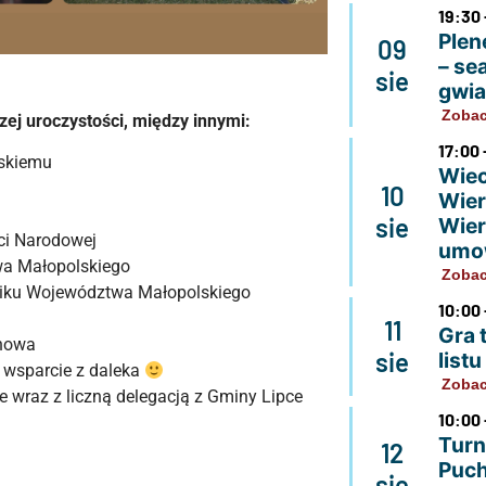
19:30 
Plen
09
– se
sie
gwi
Zobac
j uroczystości, między innymi:
17:00 
lskiemu
Wiec
10
Wier
sie
Wier
ci Narodowej
umo
a Małopolskiego
Zobac
iku Województwa Małopolskiego
10:00 
11
Gra 
rnowa
sie
list
 wsparcie z daleka
Zobac
wraz z liczną delegacją z Gminy Lipce
10:00 
Turn
12
Puch
sie