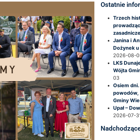
Ostatnie info
Trzech hi
prowadząc
zasadnicze
Janina i A
Dożynek u
2026-08-0
LKS Dunaje
Wójta Gmi
03
Osiem dni.
powodów, 
Gminy Wie
Upał – Dow
2026-07-3
Nadchodzące