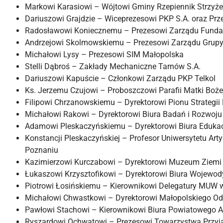
Markowi Karasiowi – Wójtowi Gminy Rzepiennik Strzyż
Dariuszowi Grajdzie – Wiceprezesowi PKP S.A. oraz P
Radosławowi Koniecznemu – Prezesowi Zarządu Funda
Andrzejowi Skolmowskiemu – Prezesowi Zarządu Grupy 
Michałowi Lysy – Prezesowi SIM Małopolska
Stelli Dąbroś – Zakłady Mechaniczne Tarnów S.A.
Dariuszowi Kapuście – Członkowi Zarządu PKP Telkol
Ks. Jerzemu Czujowi – Proboszczowi Parafii Matki Boż
Filipowi Chrzanowskiemu – Dyrektorowi Pionu Strategii
Michałowi Rakowi – Dyrektorowi Biura Badań i Rozwoj
Adamowi Pleskaczyńskiemu – Dyrektorowi Biura Edukac
Konstancji Pleskaczyńskiej – Profesor Uniwersytetu A
Poznaniu
Kazimierzowi Kurczabowi – Dyrektorowi Muzeum Ziemi
Łukaszowi Krzysztofikowi – Dyrektorowi Biura Wojewod
Piotrowi Łosińskiemu – Kierownikowi Delegatury MUW 
Michałowi Chwastkowi – Dyrektorowi Małopolskiego O
Pawłowi Stachowi – Kierownikowi Biura Powiatowego 
Ryszardowi Ochwatowi – Prezesowi Towarzystwa Przyj