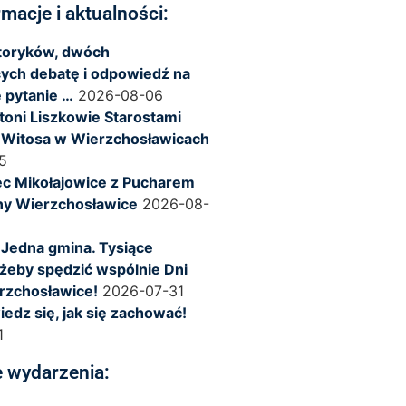
rmacje i aktualności:
storyków, dwóch
ych debatę i odpowiedź na
 pytanie …
2026-08-06
ntoni Liszkowie Starostami
 Witosa w Wierzchosławicach
5
c Mikołajowice z Pucharem
ny Wierzchosławice
2026-08-
 Jedna gmina. Tysiące
żeby spędzić wspólnie Dni
rzchosławice!
2026-07-31
iedz się, jak się zachować!
1
 wydarzenia: