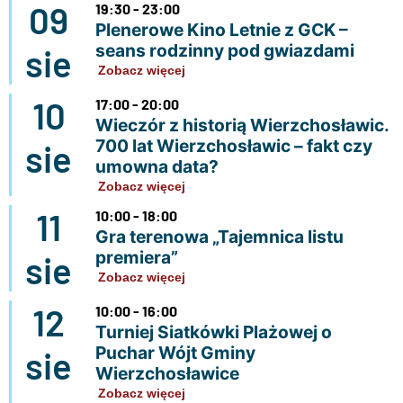
09
19:30 - 23:00
Plenerowe Kino Letnie z GCK –
seans rodzinny pod gwiazdami
sie
Zobacz więcej
10
17:00 - 20:00
Wieczór z historią Wierzchosławic.
700 lat Wierzchosławic – fakt czy
sie
umowna data?
Zobacz więcej
11
10:00 - 18:00
Gra terenowa „Tajemnica listu
premiera”
sie
Zobacz więcej
12
10:00 - 16:00
Turniej Siatkówki Plażowej o
Puchar Wójt Gminy
sie
Wierzchosławice
Zobacz więcej