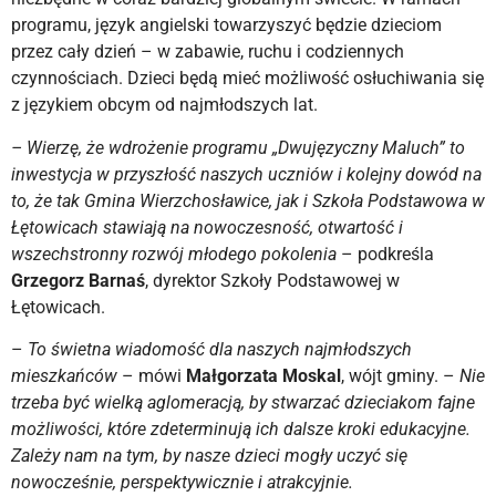
programu, język angielski towarzyszyć będzie dzieciom
przez cały dzień – w zabawie, ruchu i codziennych
czynnościach. Dzieci będą mieć możliwość osłuchiwania się
z językiem obcym od najmłodszych lat.
– Wierzę, że wdrożenie programu „Dwujęzyczny Maluch” to
inwestycja w przyszłość naszych uczniów i kolejny dowód na
to, że tak Gmina Wierzchosławice, jak i Szkoła Podstawowa w
Łętowicach stawiają na nowoczesność, otwartość i
wszechstronny rozwój młodego pokolenia
– podkreśla
Grzegorz Barnaś
, dyrektor Szkoły Podstawowej w
Łętowicach.
–
To świetna wiadomość dla naszych najmłodszych
mieszkańców
– mówi
Małgorzata Moskal
, wójt gminy. –
Nie
trzeba być wielką aglomeracją, by stwarzać dzieciakom fajne
możliwości, które zdeterminują ich dalsze kroki edukacyjne.
Zależy nam na tym, by nasze dzieci mogły uczyć się
nowocześnie, perspektywicznie i atrakcyjnie.