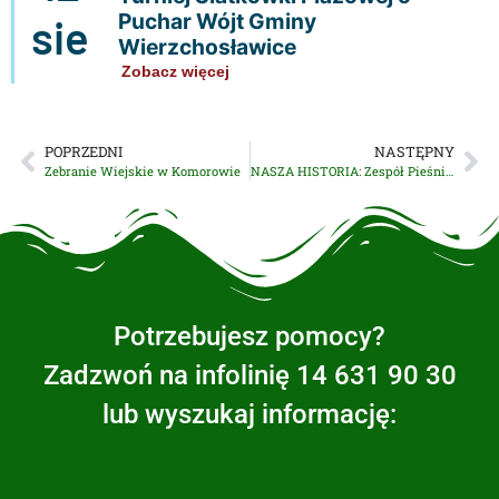
Puchar Wójt Gminy
sie
Wierzchosławice
Zobacz więcej
POPRZEDNI
NASTĘPNY
Zebranie Wiejskie w Komorowie
NASZA HISTORIA: Zespół Pieśni i Tańca ,,Swojacy” (część I)
Potrzebujesz pomocy?
Zadzwoń na infolinię 14 631 90 30
lub wyszukaj informację: