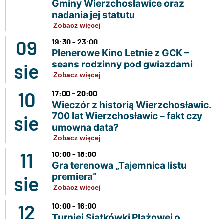
Gminy Wierzchosławice oraz
nadania jej statutu
Zobacz więcej
09
19:30 - 23:00
Plenerowe Kino Letnie z GCK –
seans rodzinny pod gwiazdami
sie
Zobacz więcej
10
17:00 - 20:00
Wieczór z historią Wierzchosławic.
700 lat Wierzchosławic – fakt czy
sie
umowna data?
Zobacz więcej
11
10:00 - 18:00
Gra terenowa „Tajemnica listu
premiera”
sie
Zobacz więcej
12
10:00 - 16:00
Turniej Siatkówki Plażowej o