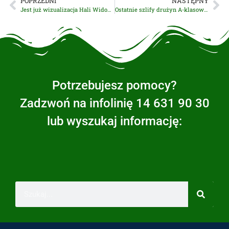
POPRZEDNI
NASTĘPNY
Jest już wizualizacja Hali Widowiskowo-Sportowej w Wierzchosławicach [ZDJĘCIA][WIDEO]
Ostatnie szlify drużyn A-klasowych
Potrzebujesz pomocy?
Zadzwoń na infolinię 14 631 90 30
lub wyszukaj informację: