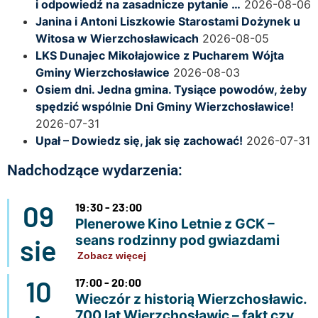
i odpowiedź na zasadnicze pytanie …
2026-08-06
Janina i Antoni Liszkowie Starostami Dożynek u
Witosa w Wierzchosławicach
2026-08-05
LKS Dunajec Mikołajowice z Pucharem Wójta
Gminy Wierzchosławice
2026-08-03
Osiem dni. Jedna gmina. Tysiące powodów, żeby
spędzić wspólnie Dni Gminy Wierzchosławice!
2026-07-31
Upał – Dowiedz się, jak się zachować!
2026-07-31
Nadchodzące wydarzenia:
09
19:30 - 23:00
Plenerowe Kino Letnie z GCK –
seans rodzinny pod gwiazdami
sie
Zobacz więcej
10
17:00 - 20:00
Wieczór z historią Wierzchosławic.
700 lat Wierzchosławic – fakt czy