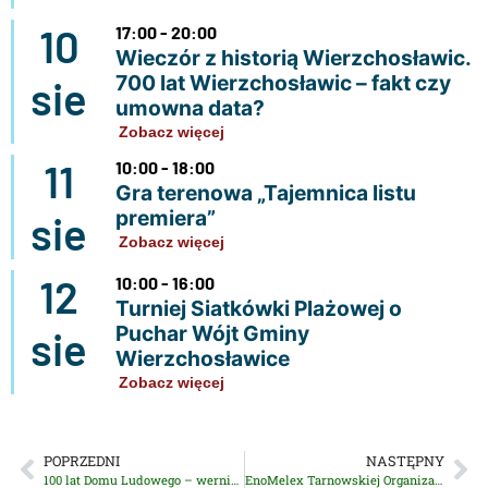
10
17:00 - 20:00
Wieczór z historią Wierzchosławic.
700 lat Wierzchosławic – fakt czy
sie
umowna data?
Zobacz więcej
11
10:00 - 18:00
Gra terenowa „Tajemnica listu
premiera”
sie
Zobacz więcej
12
10:00 - 16:00
Turniej Siatkówki Plażowej o
Puchar Wójt Gminy
sie
Wierzchosławice
Zobacz więcej
POPRZEDNI
NASTĘPNY
100 lat Domu Ludowego – wernisaż wystawy, wręczenie nagród – galeria zdjęć
EnoMelex Tarnowskiej Organizacji Turystycznej dotrze do Wierzchosławic