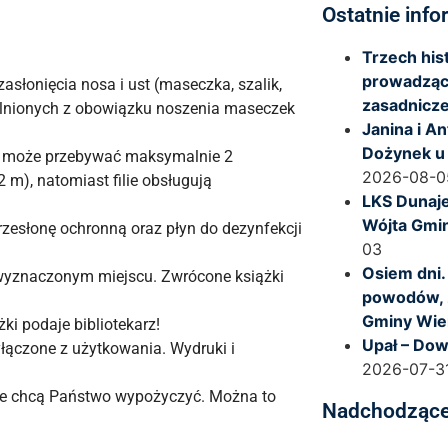
Ostatnie info
Trzech hi
prowadząc
słonięcia nosa i ust (maseczka, szalik,
zasadnicze
zwolnionych z obowiązku noszenia maseczek
Janina i A
Dożynek u
o może przebywać maksymalnie 2
2026-08-0
m), natomiast filie obsługują
LKS Dunaje
Wójta Gmi
zesłonę ochronną oraz płyn do dezynfekcji
03
Osiem dni.
 wyznaczonym miejscu. Zwrócone książki
powodów, 
Gminy Wie
ki podaje bibliotekarz!
Upał – Dow
łączone z użytkowania. Wydruki i
2026-07-3
óre chcą Państwo wypożyczyć. Można to
Nadchodzące