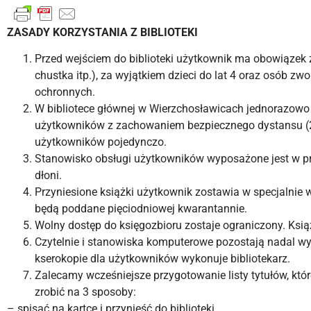
ZASADY KORZYSTANIA Z BIBLIOTEKI
Przed wejściem do biblioteki użytkownik ma obowiązek za
chustka itp.), za wyjątkiem dzieci do lat 4 oraz osób 
ochronnych.
W bibliotece głównej w Wierzchosławicach jednorazow
użytkowników z zachowaniem bezpiecznego dystansu (2 
użytkowników pojedynczo.
Stanowisko obsługi użytkowników wyposażone jest w pr
dłoni.
Przyniesione książki użytkownik zostawia w specjalnie
będą poddane pięciodniowej kwarantannie.
Wolny dostęp do księgozbioru zostaje ograniczony. Książ
Czytelnie i stanowiska komputerowe pozostają nadal wy
kserokopie dla użytkowników wykonuje bibliotekarz.
Zalecamy wcześniejsze przygotowanie listy tytułów, kt
zrobić na 3 sposoby:
– spisać na kartce i przynieść do biblioteki