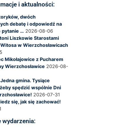
rmacje i aktualności:
storyków, dwóch
ych debatę i odpowiedź na
 pytanie …
2026-08-06
ntoni Liszkowie Starostami
 Witosa w Wierzchosławicach
5
c Mikołajowice z Pucharem
ny Wierzchosławice
2026-08-
 Jedna gmina. Tysiące
żeby spędzić wspólnie Dni
rzchosławice!
2026-07-31
iedz się, jak się zachować!
1
 wydarzenia: