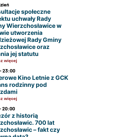
dzień
ultacje społeczne
ektu uchwały Rady
y Wierzchosławice w
wie utworzenia
zieżowej Rady Gminy
zchosławice oraz
nia jej statutu
z więcej
- 23:00
erowe Kino Letnie z GCK
ans rodzinny pod
azdami
z więcej
- 20:00
zór z historią
zchosławic. 700 lat
zchosławic – fakt czy
wna data?