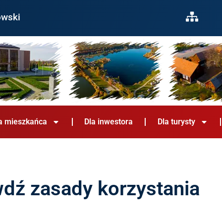
owski
a mieszkańca
Dla inwestora
Dla turysty
awdź zasady korzystania