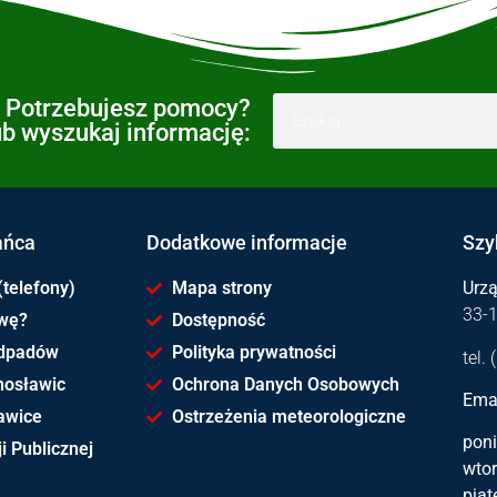
Potrzebujesz pomocy?
ub wyszukaj informację:
ańca
Dodatkowe informacje
Szy
(telefony)
Mapa strony
Urz
33-
awę?
Dostępność
dpadów
Polityka prywatności
tel.
hosławic
Ochrona Danych Osobowych
Emai
awice
Ostrzeżenia meteorologiczne
poni
i Publicznej
wtor
piąt