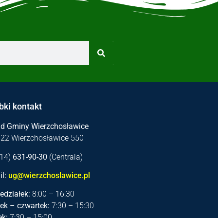
bki kontakt
ąd Gminy Wierzchosławice
122 Wierzchosławice 550
 (14)
631-90-30
(Centrala)
l:
ug@wierzchoslawice.pl
edziałek:
8:00 – 16:30
ek – czwartek:
7:30 – 15:30
ek:
7:30 – 15:00