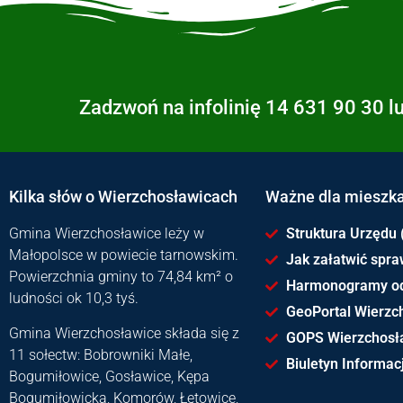
Zadzwoń na infolinię 14 631 90 30 l
Kilka słów o Wierzchosławicach
Ważne dla mieszk
Gmina Wierzchosławice leży w
Struktura Urzędu 
Małopolsce w powiecie tarnowskim.
Jak załatwić spr
Powierzchnia gminy to 74,84 km² o
Harmonogramy o
ludności ok 10,3 tyś.
GeoPortal Wierzc
Gmina Wierzchosławice składa się z
GOPS Wierzchosł
11 sołectw: Bobrowniki Małe,
Biuletyn Informacj
Bogumiłowice, Gosławice, Kępa
Bogumiłowicka, Komorów, Łętowice,