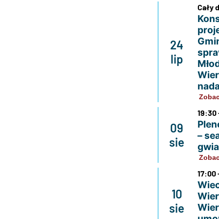
Cały 
Kons
proj
Gmin
24
spra
lip
Młod
Wier
nada
Zobac
19:30 
Plen
09
– se
sie
gwi
Zobac
17:00 
Wiec
10
Wier
sie
Wier
umo