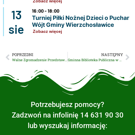
Zobacz więcej
13
16:00 - 18:00
Turniej Piłki Nożnej Dzieci o Puchar
Wójt Gminy Wierzchosławice
sie
Zobacz więcej
POPRZEDNI
NASTĘPNY
Walne Zgromadzenie Przedstawicieli Gminnej Spółki Wodnej odbędzie się 19 lutego
Gminna Biblioteka Publiczna w Wierzchosławicach poleca się na ferie … i nie tylko
Potrzebujesz pomocy?
Zadzwoń na infolinię 14 631 90 30
lub wyszukaj informację: