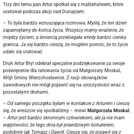
Trzy dni temu pan Artur spotkał się z małżeństwem, które
uratował podczas akcji nad Dunajcem:
– To była bardzo wzruszająca rozmowa. Myślę, że ten dzień
zapamiętamy do końca życia. Wszyscy mamy wrażenie, że
między życiem, a śmiercią przebiegała wtedy bardzo cienka
granica. Ja się bardzo cieszę, że mogłem pomóc, że to życie
udało się uratować.
Druh Artur Bryl odebrał specjalne podziękowanie za swoje
poświęcenie dla ratowania życia od Małgorzaty Moskal,
Wójt Gminy Wierzchosławice. Z racji obowiązków
zawodowych nie mógł pojawić się na uroczystości wraz z
pozostałymi druhami.
– Od samego początku byłam w kontakcie z Arturem i cieszę
się, że wreszcie się spotkaliśmy
– mówi
Małgorzata Moskal
.
–
Artur jest bardzo skromnym człowiekiem, ale ja nie mam
wątpliwości, że tego dnia był prawdziwym bohaterem,
podobnie jak Tomasz i Dawid. Cieszę się, że pojawił się z