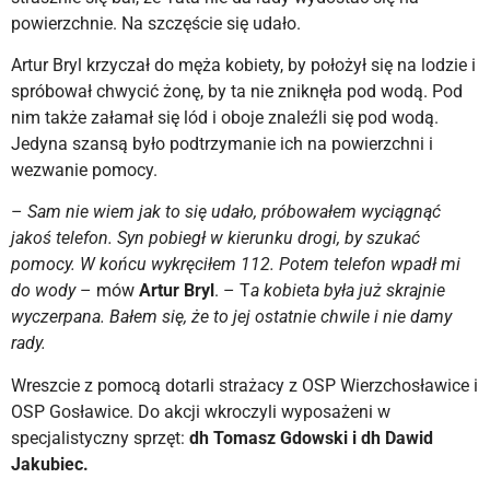
powierzchnie. Na szczęście się udało.
Artur Bryl krzyczał do męża kobiety, by położył się na lodzie i
spróbował chwycić żonę, by ta nie zniknęła pod wodą. Pod
nim także załamał się lód i oboje znaleźli się pod wodą.
Jedyna szansą było podtrzymanie ich na powierzchni i
wezwanie pomocy.
–
Sam nie wiem jak to się udało, próbowałem wyciągnąć
jakoś telefon. Syn pobiegł w kierunku drogi, by szukać
pomocy. W końcu wykręciłem 112. Potem telefon wpadł mi
do wody
– mów
Artur Bryl
. – T
a kobieta była już skrajnie
wyczerpana. Bałem się, że to jej ostatnie chwile i nie damy
rady.
Wreszcie z pomocą dotarli strażacy z OSP Wierzchosławice i
OSP Gosławice. Do akcji wkroczyli wyposażeni w
specjalistyczny sprzęt:
dh Tomasz Gdowski i dh Dawid
Jakubiec.