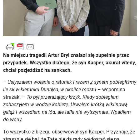
Na miejscu tragedii Artur Bryl znalazł się zupełnie przez
przypadek. Wszystko dlatego, że syn Kacper, akurat wtedy,
chciał pozjeżdżać na sankach.
– Usłyszałem wołanie o ratunek i razem z synem pobiegliśmy
ile sił w kierunku Dunajca, w okolice mostu
– wspomina
strażak. –
To był przerażający krzyk. Kiedy dobiegłem
zobaczyłem w wodzie kobietę. Urwałem krótką wiklinową
gałąź i wszedłem na lód, ale tafla nie wytrzymała. Wpadłem
do wody.
To wszystko z brzegu obserwował syn Kacper. Przyznaje, że
strasznie się bał, że Tata nie da rady wydostać się na