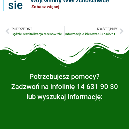
Wójt Gminy Wierzchosławice
sie
Zobacz więcej
POPRZEDNI
NASTĘPNY
Będzie rewitalizacja terenów zielonych w Ośrodku Rekreacyjnym w Ostrowie
Informacja o kierowaniu osób z terenu powiatu tarnowskiego do obiektu kwarantanny zbiorowej
Potrzebujesz pomocy?
Zadzwoń na infolinię 14 631 90 30
lub wyszukaj informację: