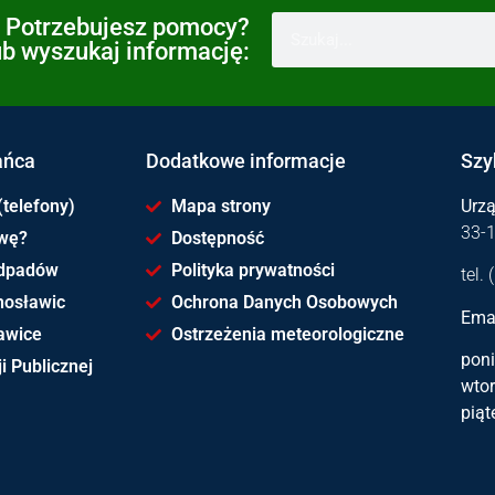
Potrzebujesz pomocy?
ub wyszukaj informację:
ańca
Dodatkowe informacje
Szy
(telefony)
Mapa strony
Urz
33-
awę?
Dostępność
dpadów
Polityka prywatności
tel.
hosławic
Ochrona Danych Osobowych
Emai
awice
Ostrzeżenia meteorologiczne
poni
i Publicznej
wtor
piąt