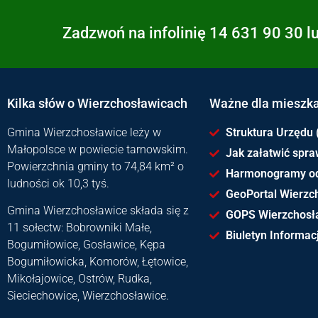
Zadzwoń na infolinię 14 631 90 30 l
Kilka słów o Wierzchosławicach
Ważne dla mieszk
Gmina Wierzchosławice leży w
Struktura Urzędu 
Małopolsce w powiecie tarnowskim.
Jak załatwić spr
Powierzchnia gminy to 74,84 km² o
Harmonogramy o
ludności ok 10,3 tyś.
GeoPortal Wierzc
Gmina Wierzchosławice składa się z
GOPS Wierzchosł
11 sołectw: Bobrowniki Małe,
Biuletyn Informacj
Bogumiłowice, Gosławice, Kępa
Bogumiłowicka, Komorów, Łętowice,
Mikołajowice, Ostrów, Rudka,
Sieciechowice, Wierzchosławice.