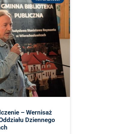
dczenie – Wernisaż
 Oddziału Dziennego
ach