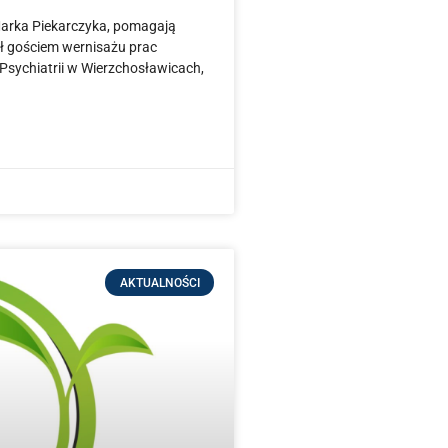
m Marka Piekarczyka, pomagają
ył gościem wernisażu prac
Psychiatrii w Wierzchosławicach,
AKTUALNOŚCI