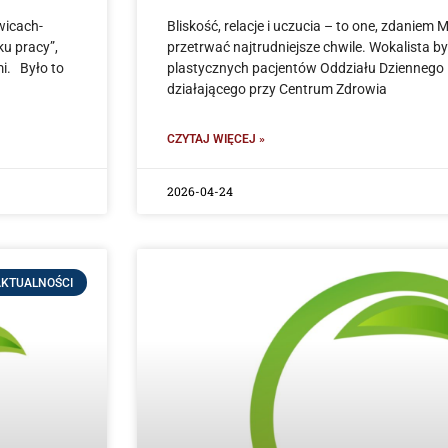
wicach-
Bliskość, relacje i uczucia – to one, zdanie
u pracy”,
przetrwać najtrudniejsze chwile. Wokalista b
i. Było to
plastycznych pacjentów Oddziału Dziennego 
działającego przy Centrum Zdrowia
CZYTAJ WIĘCEJ »
2026-04-24
KTUALNOŚCI