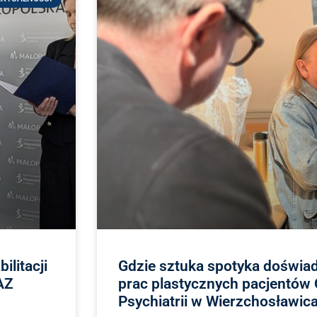
litacji
Gdzie sztuka spotyka doświa
AZ
prac plastycznych pacjentów
Psychiatrii w Wierzchosławic