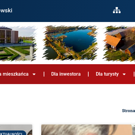
owski
a mieszkańca
Dla inwestora
Dla turysty
Stron
KTUALNOŚCI