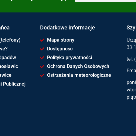
ańca
Dodatkowe informacje
Szy
(telefony)
Mapa strony
Urz
33-
awę?
Dostępność
dpadów
Polityka prywatności
tel.
hosławic
Ochrona Danych Osobowych
Emai
awice
Ostrzeżenia meteorologiczne
poni
i Publicznej
wtor
piąt