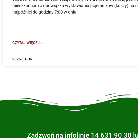
mieszkańcom o obowiązku wystawiania pojemników (koszy) na 
najpóźniej do godziny 7:00 w dniu
CZYTAJ WIĘCEJ »
2026-01-06
Zadzwoń na infolinię 14 631 90 30 l