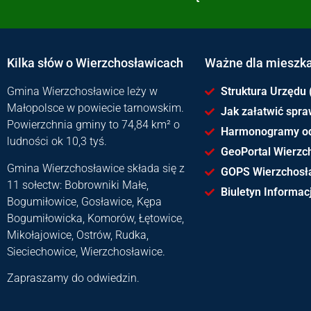
Kilka słów o Wierzchosławicach
Ważne dla mieszk
Gmina Wierzchosławice leży w
Struktura Urzędu 
Małopolsce w powiecie tarnowskim.
Jak załatwić spr
Powierzchnia gminy to 74,84 km² o
Harmonogramy o
ludności ok 10,3 tyś.
GeoPortal Wierzc
Gmina Wierzchosławice składa się z
GOPS Wierzchosł
11 sołectw: Bobrowniki Małe,
Biuletyn Informacj
Bogumiłowice, Gosławice, Kępa
Bogumiłowicka, Komorów, Łętowice,
Mikołajowice, Ostrów, Rudka,
Sieciechowice, Wierzchosławice.
Zapraszamy do odwiedzin.