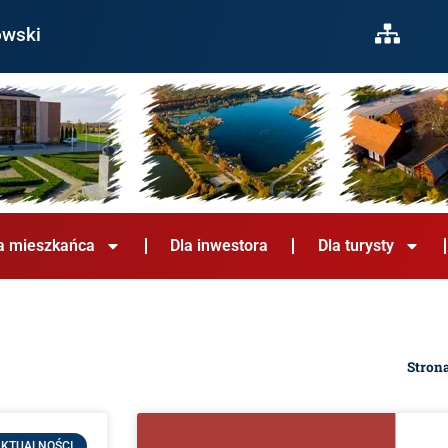
owski
a mieszkańca
Dla inwestora
Dla turysty
Stron
KTUALNOŚCI