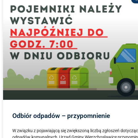
Odbiór odpadów – przypomnienie
W związku z pojawiającą się zwiększoną liczbą zgłoszeń dotyczą
odpadów komunalnych, Urząd Gminy Wierzchosławice przypomi