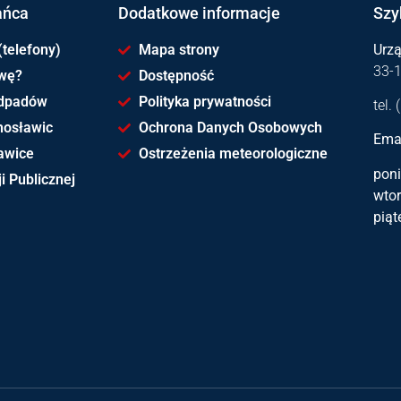
ańca
Dodatkowe informacje
Szy
(telefony)
Mapa strony
Urz
33-
awę?
Dostępność
dpadów
Polityka prywatności
tel.
hosławic
Ochrona Danych Osobowych
Emai
awice
Ostrzeżenia meteorologiczne
poni
i Publicznej
wtor
piąt