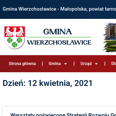
Gmina Wierzchosławice - Małopolska, powiat tarn
Strona główna
Gmina
Urząd
Dl
Dzień: 12 kwietnia, 2021
Warsztaty poświęcone Strategii Rozwoju G