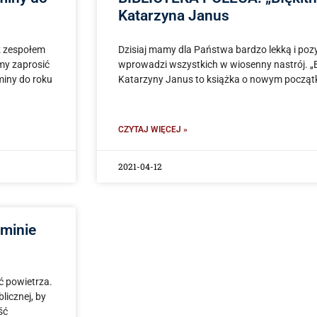
Katarzyna Janus
z zespołem
Dzisiaj mamy dla Państwa bardzo lekką i poz
my zaprosić
wprowadzi wszystkich w wiosenny nastrój. „B
miny do roku
Katarzyny Janus to książka o nowym początku
CZYTAJ WIĘCEJ »
2021-04-12
minie
ć powietrza.
icznej, by
ść