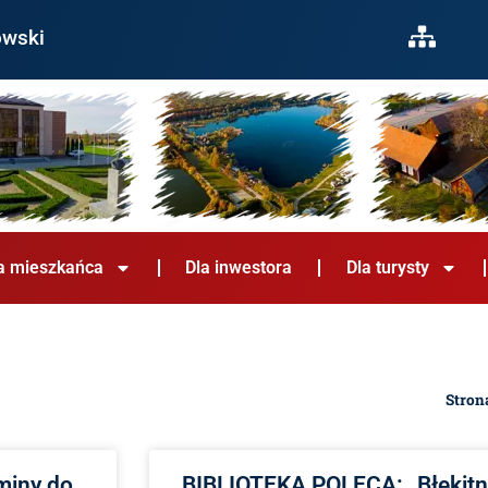
owski
a mieszkańca
Dla inwestora
Dla turysty
Stron
miny do
BIBLIOTEKA POLECA: „Błękitn