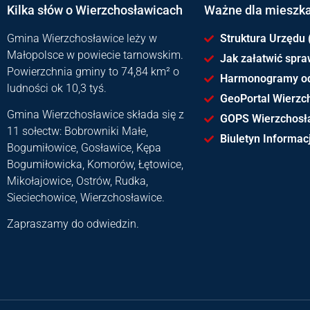
Kilka słów o Wierzchosławicach
Ważne dla mieszk
Gmina Wierzchosławice leży w
Struktura Urzędu 
Małopolsce w powiecie tarnowskim.
Jak załatwić spr
Powierzchnia gminy to 74,84 km² o
Harmonogramy o
ludności ok 10,3 tyś.
GeoPortal Wierzc
Gmina Wierzchosławice składa się z
GOPS Wierzchosł
11 sołectw: Bobrowniki Małe,
Biuletyn Informacj
Bogumiłowice, Gosławice, Kępa
Bogumiłowicka, Komorów, Łętowice,
Mikołajowice, Ostrów, Rudka,
Sieciechowice, Wierzchosławice.
Zapraszamy do odwiedzin.