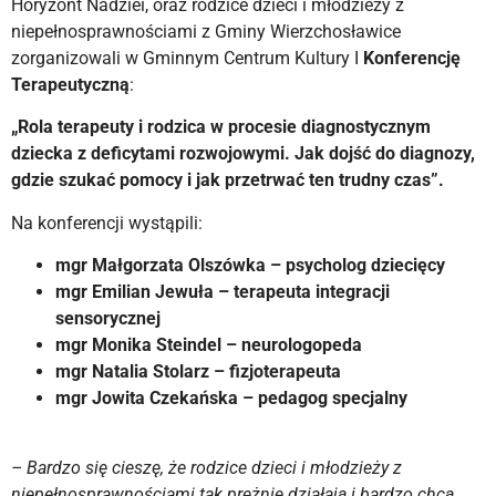
Horyzont Nadziei, oraz rodzice dzieci i młodzieży z
niepełnosprawnościami z Gminy Wierzchosławice
zorganizowali w Gminnym Centrum Kultury I
Konferencję
Terapeutyczną
:
„Rola terapeuty i rodzica w procesie diagnostycznym
dziecka z deficytami rozwojowymi.
Jak dojść do diagnozy,
gdzie szukać pomocy i jak przetrwać ten trudny czas”.
Na konferencji wystąpili:
mgr Małgorzata Olszówka – psycholog dziecięcy
mgr Emilian Jewuła – terapeuta integracji
sensorycznej
mgr Monika Steindel – neurologopeda
mgr Natalia Stolarz – fizjoterapeuta
mgr Jowita Czekańska – pedagog specjalny
– Bardzo się cieszę, że rodzice dzieci i młodzieży z
niepełnosprawnościami tak prężnie działają i bardzo chcą