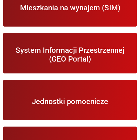
Mieszkania na wynajem (SIM)
wynajmu
Otwiera Gminny GeoPortal z mapami Gminy
System Informacji Przestrzennej
Wierzchosławice.
(GEO Portal)
Informacje o jednostkach organizacyjnych i
Jednostki pomocnicze
podległych Wójtowi Gminy Wierzchosławice.
Informacje na temat ekologii w Gminie i ochrony