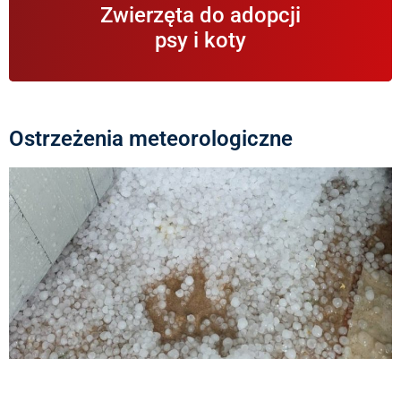
Informacje na temat zwierząt znajdujących się w
Zwierzęta do adopcji
schronisku i gotowych do adopcji.
psy i koty
Ostrzeżenia meteorologiczne