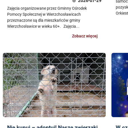
2026-07-29
samoch
pozysk
Zajęcia organizowane przez Gminny Ośrodek
Orkiest
Pomocy Społecznej w Wierzchosławicach
przeznaczone są dla mieszkańców gminy
Wierzchosławice w wieku 60+. Zajęcia...
Zobacz więcej
Nie kupuj – adoptuj! Nasze zwierzaki
W cz