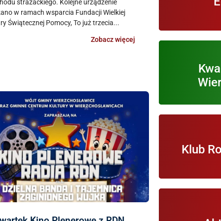
E
odu strażackiego. Kolejne urządzenie
ano w ramach wsparcia Fundacji Wielkiej
ry Świątecznej Pomocy, To już trzecia...
Zobacz więcej
Kwartaln
Kwar
pobr
Wie
Informacje
Klub R
R
Informacje 
wartek Kino Plenerowe z RDN