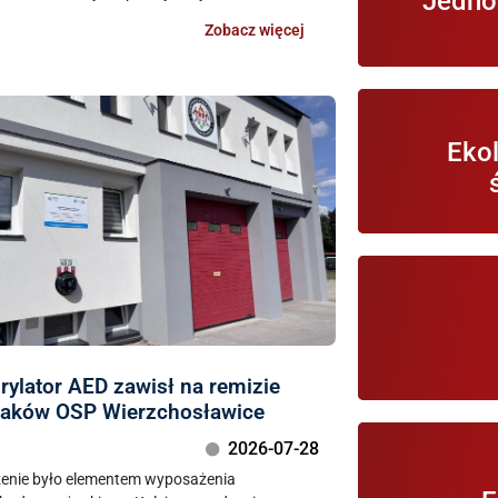
Jedno
Zobacz więcej
Informacje 
Ekol
oc
Portal pe
wy
brylator AED zawisł na remizie
żaków OSP Wierzchosławice
2026-07-28
Portal d
enie było elementem wyposażenia
podatków o