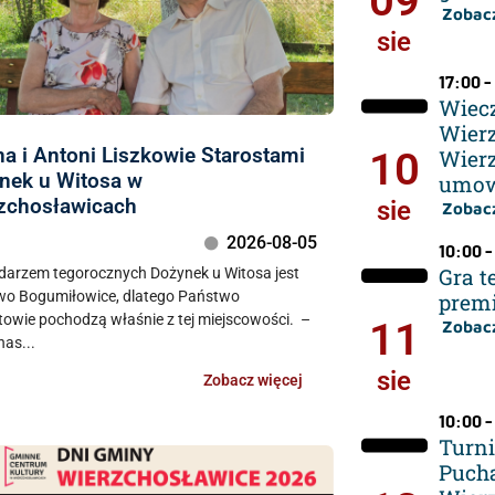
09
Zobacz
sie
17:00 -
Wiecz
Wierz
na i Antoni Liszkowie Starostami
10
Wierz
nek u Witosa w
umow
zchosławicach
sie
Zobacz
2026-08-05
10:00 -
Gra t
arzem tegorocznych Dożynek u Witosa jest
wo Bogumiłowice, dlatego Państwo
premi
towie pochodzą właśnie z tej miejscowości. –
11
Zobacz
nas...
sie
Zobacz więcej
10:00 -
Turni
Puch