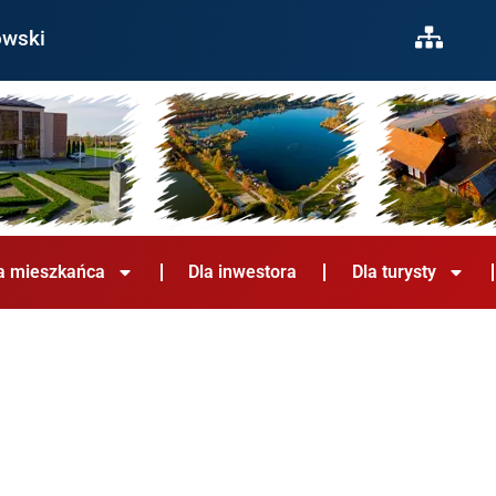
owski
a mieszkańca
Dla inwestora
Dla turysty