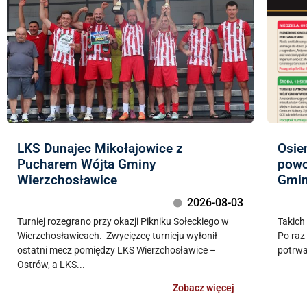
LKS Dunajec Mikołajowice z
Osie
Pucharem Wójta Gminy
powo
Wierzchosławice
Gmin
2026-08-03
Turniej rozegrano przy okazji Pikniku Sołeckiego w
Takich
Wierzchosławicach. Zwycięzcę turnieju wyłonił
Po raz
ostatni mecz pomiędzy LKS Wierzchosławice –
potrwa
Ostrów, a LKS...
Zobacz więcej