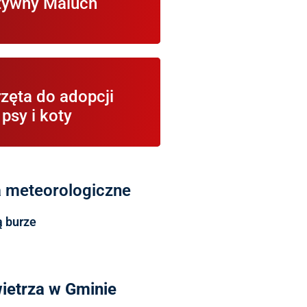
tywny Maluch
Maluch
acje na temat zwierząt
zęta do adopcji
 się w schronisku i gotowych
do adopcji.
psy i koty
a meteorologiczne
 burze
ietrza w Gminie