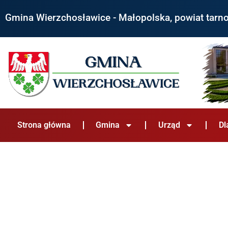
do
treści
Gmina Wierzchosławice - Małopolska, powiat tarn
Strona główna
Gmina
Urząd
Dl