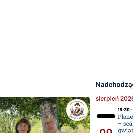
Nadchodzą
sierpień 202
19:30 -
Plene
– sea
gwia