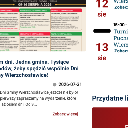
12
Wier
Zobacz
sie
16:00 -
Turni
Puch
13
Wier
Zobacz
sie
m dni. Jedna gmina. Tysiące
dów, żeby spędzić wspólnie Dni
y Wierzchosławice!
2026-07-31
 Dni Gminy Wierzchosławice jeszcze nie było!
Przydatne l
 pierwszy zapraszamy na wydarzenie, które
 aż osiem dni. Od 9...
Zobacz więcej
Informac