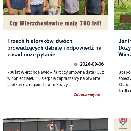
Trzech historyków, dwóch
Jani
prowadzących debatę i odpowiedź na
Doży
zasadnicze pytanie …
Wier
2026-08-06
700 lat Wierzchosławic – fakt czy umowna data? Już
Gospod
w poniedziałek, 10 sierpnia zapraszamy na otwarte
sołect
spotkanie z regionalistami, którzy...
Staros
To dla 
Zobacz więcej