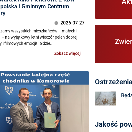
Ak
polska i Gminnym Centrum
ury
2026-07-27
zamy wszystkich mieszkańców – małych i
Inform
 – na wyjątkowy letni wieczór pełen dobrej
Zwier
znajdujących
 i filmowych emocji! Gdzie...
Zobacz więcej
Ostrzeżeni
Będą
Jakość pow