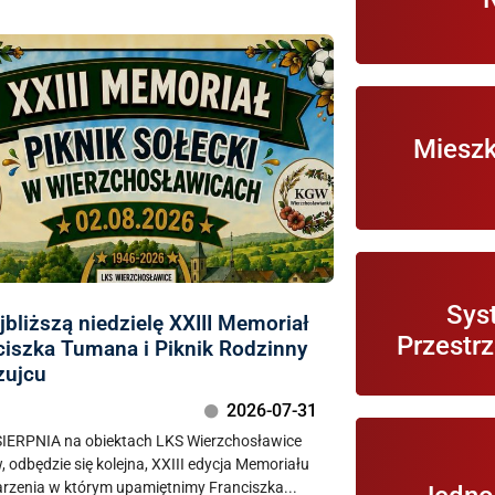
Informacje 
Mieszk
Otwiera G
Sys
jbliższą niedzielę XXIII Memoriał
Gmin
Przestrz
ciszka Tumana i Piknik Rodzinny
zujcu
2026-07-31
SIERPNIA na obiektach LKS Wierzchosławice
Informacje o
, odbędzie się kolejna, XXIII edycja Memoriału
i pod
rzenia w którym upamiętnimy Franciszka...