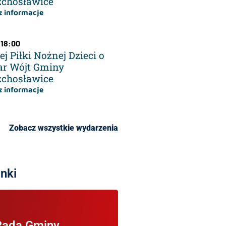
zchosławice
 informacje
 18:00
ej Piłki Nożnej Dzieci o
ar Wójt Gminy
zchosławice
 informacje
Zobacz wszystkie wydarzenia
inki
je na temat Rady Gminy
Rada Gminy
Wierzchosławice.