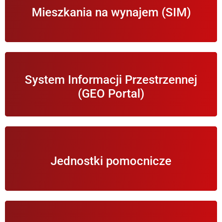
Mieszkania na wynajem (SIM)
wynajmu
Otwiera Gminny GeoPortal z mapami Gminy
System Informacji Przestrzennej
Wierzchosławice.
(GEO Portal)
Informacje o jednostkach organizacyjnych i
Jednostki pomocnicze
podległych Wójtowi Gminy Wierzchosławice.
Informacje na temat ekologii w Gminie i ochrony