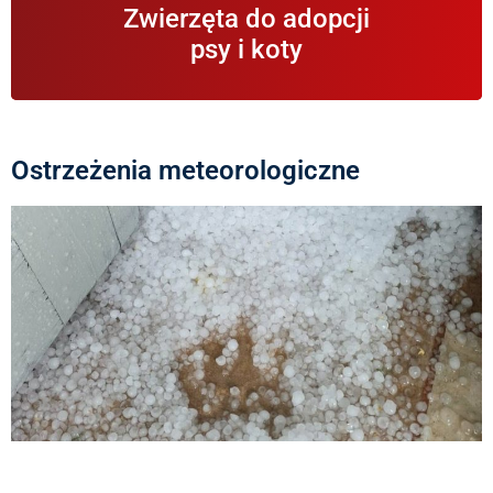
Informacje na temat zwierząt znajdujących się w
Zwierzęta do adopcji
schronisku i gotowych do adopcji.
psy i koty
Ostrzeżenia meteorologiczne