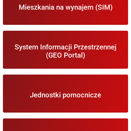
Mieszkania na wynajem (SIM)
wynajmu
Otwiera Gminny GeoPortal z mapami Gminy
System Informacji Przestrzennej
Wierzchosławice.
(GEO Portal)
Informacje o jednostkach organizacyjnych i
Jednostki pomocnicze
podległych Wójtowi Gminy Wierzchosławice.
Informacje na temat ekologii w Gminie i ochrony