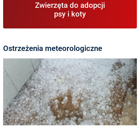
Informacje na temat zwierząt znajdujących się w
Zwierzęta do adopcji
schronisku i gotowych do adopcji.
psy i koty
Ostrzeżenia meteorologiczne